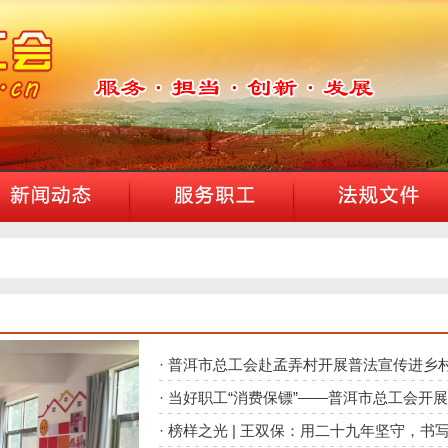
·
普洱市总工会赴孟弄村开展普法宣传进乡
·
当好职工“消费保镖”——普洱市总工会开展“3·
·
榜样之光 | 王双保：用二十九年坚守，书