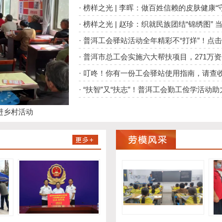
·
榜样之光 | 李晖：做百姓信赖的皮肤健康“
·
榜样之光 | 赵珍：织就民族团结“锦绣图” 当
·
普洱工会驿站活动全年精彩不“打烊”！点击
·
普洱市总工会实施六大帮扶项目，271万
·
叮咚！你有一份工会驿站使用指南，请查
·
“扶智”又“扶志”！普洱工会勤工俭学活动
进乡村活动